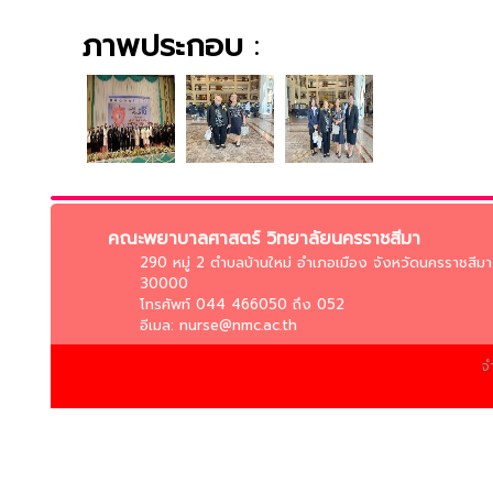
ภาพประกอบ
:
คณะพยาบาลศาสตร์ วิทยาลัยนครราชสีมา
290 หมู่ 2 ตำบลบ้านใหม่ อำเภอเมือง จังหวัดนครราชสีมา
30000
โทรศัพท์ 044 466050 ถึง 052
อีเมล: nurse@nmc.ac.th
จ