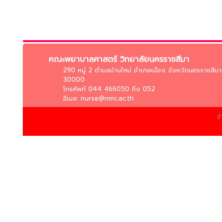
คณะพยาบาลศาสตร์ วิทยาลัยนครราชสีมา
290 หมู่ 2 ตำบลบ้านใหม่ อำเภอเมือง จังหวัดนครราชสีมา
30000
โทรศัพท์ 044 466050 ถึง 052
อีเมล: nurse@nmc.ac.th
จ